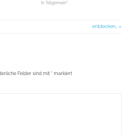
In "Allgemein"
Nächster
entdecken…
Beitrag:
derliche Felder sind mit
*
markiert