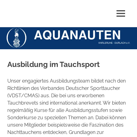
MENÜ
Aquanauten
Zum
Karlsruhe-
Inhalt
springen
Durlach
e.V.
Ausbildung im Tauchsport
Unser engagiertes Ausbildungsteam bildet nach den
Richtlinien des Verbandes Deutscher Sporttaucher
(VDST/CMAS) aus. Die bei uns erworbenen
Tauchbrevets sind international anerkannt. Wir bieten
regelmäßig Kurse für alle Ausbildungsstufen sowie
Sonderkurse zu speziellen Themen an. Dabei können
unsere Mitglieder beispielsweise die Faszination des
Nachttauchens entdecken, Grundlagen zur