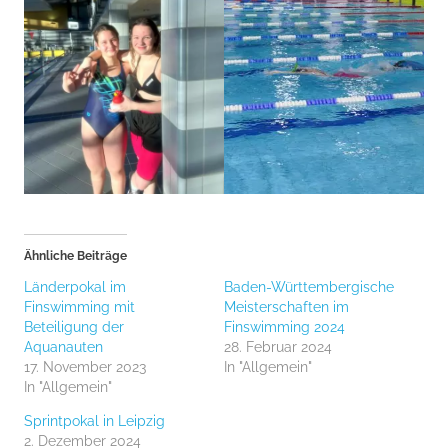
Ähnliche Beiträge
Länderpokal im
Baden-Württembergische
Finswimming mit
Meisterschaften im
Beteiligung der
Finswimming 2024
Aquanauten
28. Februar 2024
17. November 2023
In "Allgemein"
In "Allgemein"
Sprintpokal in Leipzig
2. Dezember 2024